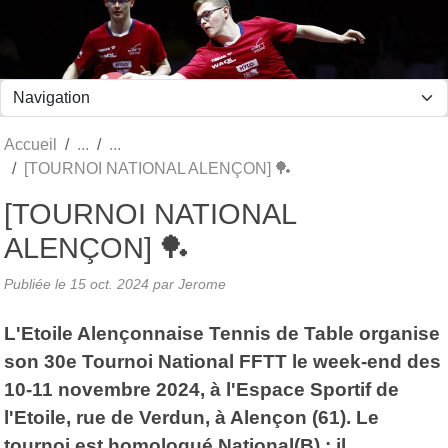
Panneau de gestion des cookies
Accueil
[TOURNOI NATIONAL ALENÇON] 🏓
[TOURNOI NATIONAL
ALENÇON] 🏓
Publiée le
15 oct. 2024
par Jerome
L'Etoile Alençonnaise Tennis de Table organise
son 30e Tournoi National FFTT le week-end des
10-11 novembre 2024, à l'Espace Sportif de
l'Etoile, rue de Verdun, à Alençon (61). Le
tournoi est homologué National(B) : il