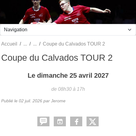
Panneau de gestion des cookies
Accueil
Coupe du Calvados TOUR 2
Coupe du Calvados TOUR 2
Le
dimanche
25
avril
2027
de 08h30 à 17h
Publié le
02 juil. 2026
par Jerome