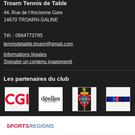
Troarn Tennis de Table
44, Rue de l'Ancienne Gare
14670
TROARN-SALINE
Tél. :
0664773795
tennisdetable.troarn@gmail.com
Informations légales
Signaler un contenu inapproprié
Les partenaires du club
SPORTS
REGIONS