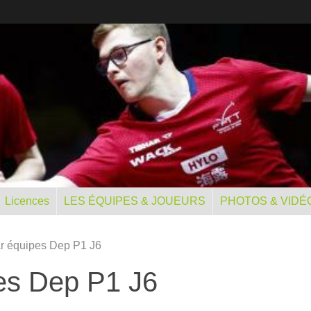
Licences
LES ÉQUIPES & JOUEURS
PHOTOS & VIDÉ
r équipes Dep P1 J6
es Dep P1 J6