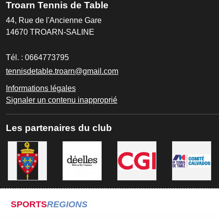
Troarn Tennis de Table
44, Rue de l'Ancienne Gare
14670
TROARN-SALINE
Tél. :
0664773795
tennisdetable.troarn@gmail.com
Informations légales
Signaler un contenu inapproprié
Les partenaires du club
SPORTS
REGIONS